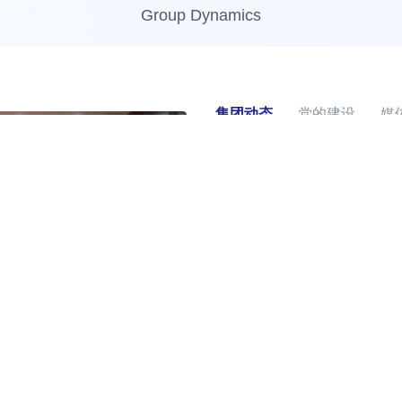
Group Dynamics
集团动态
党的建设
媒
弘扬先进精神 凝聚奋进
发布时间：2026-07-21 19:00:
榜样力量，国泰先锋！省
发布时间：2026-07-08 20:00:
喜报！新余国泰党委荣获
发布时间：2026-07-06 20:00:
国泰集团举办树立和践
发布时间：2026-07-02 12:50: