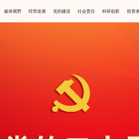
媒体视野
经营发展
党的建设
社会责任
科研创新
投资