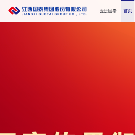
走进国泰
首页